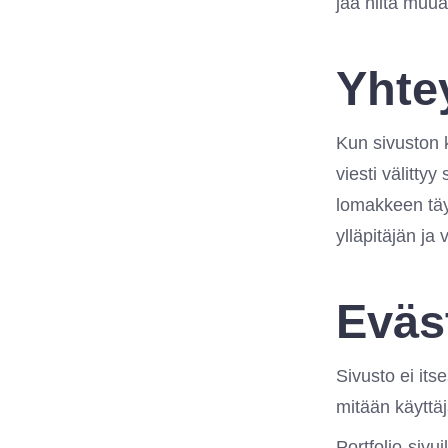
jaa niitä muua
Yhte
Kun sivuston k
viesti välitty
lomakkeen täyt
ylläpitäjän ja
Eväs
Sivusto ei its
mitään käyttä
Portfolio-sivu