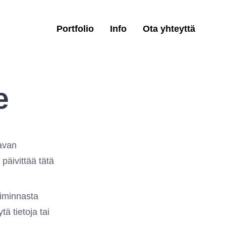
Portfolio
Info
Ota yhteyttä
e
tavan
päivittää tätä
toiminnasta
tä tietoja tai