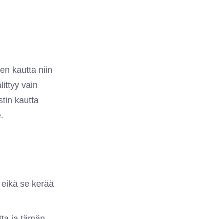
en kautta niin
ittyy vain
tin kautta
.
 eikä se kerää
tta ja tämän