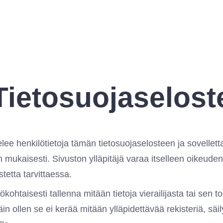
Tietosuojaselost
elee henkilötietoja tämän tietosuojaselosteen ja sovellet
mukaisesti. Sivuston ylläpitäjä varaa itselleen oikeuden 
stetta tarvittaessa.
tökohtaisesti tallenna mitään tietoja vierailijasta tai sen 
äin ollen se ei kerää mitään ylläpidettävää rekisteriä, säily