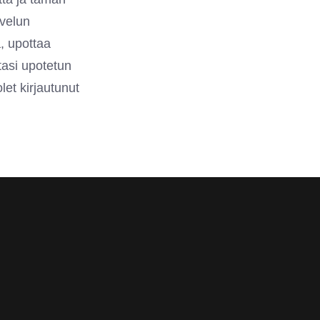
lvelun
ä, upottaa
asi upotetun
et kirjautunut