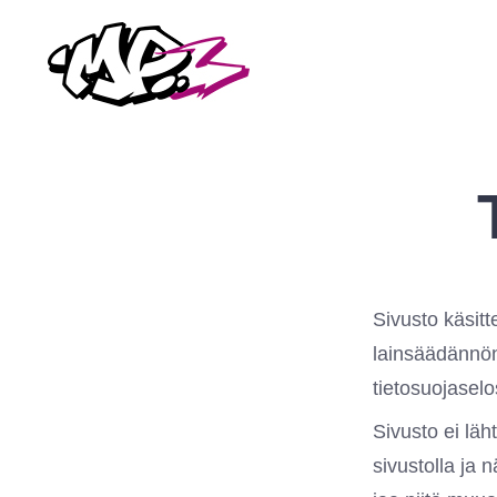
Siirry
sisältöön
Sivusto käsitt
lainsäädännön 
tietosuojaselo
Sivusto ei läh
sivustolla ja n