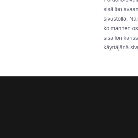
sisällön avaam
sivustolla. Nä
kolmannen osa
sisällön kanss
käyttäjänä siv