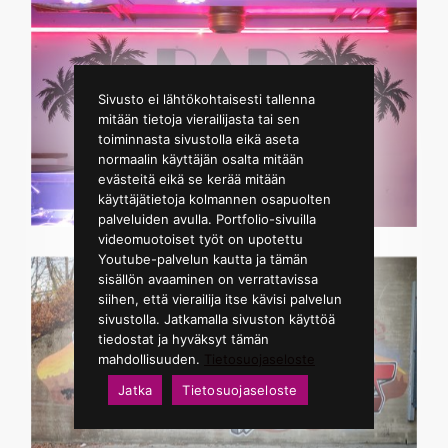
Sivusto ei lähtökohtaisesti tallenna
mitään tietoja vierailijasta tai sen
toiminnasta sivustolla eikä aseta
normaalin käyttäjän osalta mitään
evästeitä eikä se kerää mitään
käyttäjätietoja kolmannen osapuolten
palveluiden avulla. Portfolio-sivuilla
videomuotoiset työt on upotettu
Youtube-palvelun kautta ja tämän
sisällön avaaminen on verrattavissa
siihen, että vierailija itse kävisi palvelun
sivustolla. Jatkamalla sivuston käyttöä
tiedostat ja hyväksyt tämän
mahdollisuuden.
Tietosuojaseloste
Jatka
Tietosuojaseloste