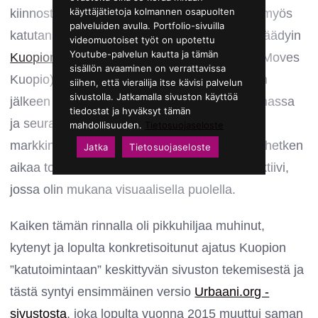
käyttäjätietoja kolmannen osapuolten
kiinnostaa jo lapsuudessa, luonnollisesti siis myös
palveluiden avulla. Portfolio-sivuilla
katutanssit ja breikkaus, ja vuosien varrella päädyin
videomuotoiset työt on upotettu
Youtube-palvelun kautta ja tämän
Kuopion Katutanssiyhdistys ry:n
(ent. Urban Moves
sisällön avaaminen on verrattavissa
Kuopio) tanssitunneille. Ensimmäisen kauden
siihen, että vierailija itse kävisi palvelun
sivustolla. Jatkamalla sivuston käyttöä
jälkeen olinkin jo mukana yhdistyksen toiminnassa
tiedostat ja hyväksyt tämän
ja seuraavat neljä vuotta yhdistyksen
mahdollisuuden.
Tietosuojaseloste
markkinointivastaavana. Tästä seurasi myös hetken
Jatka
Tietosuojaseloste
aikaa toiminut Loose Moose -katutanssikollektiivi,
jossa olin mukana visuaalisella puolella.
Kaiken tämän rinnalla oli pikkuhiljaa muhinut,
kytenyt ja lopulta konkretisoitunut ajatus Kuopion
”katutoimintaan” keskittyvän sivuston tekemisestä ja
tästä syntyi ensimmäinen versio
Urbaani.org -
sivustosta
, joka lopulta vuonna 2015 muuttui saman