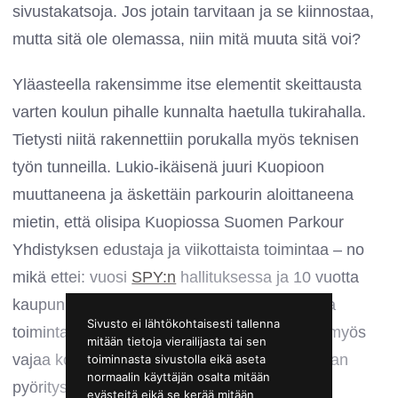
sivustakatsoja. Jos jotain tarvitaan ja se kiinnostaa,
mutta sitä ole olemassa, niin mitä muuta sitä voi?
Yläasteella rakensimme itse elementit skeittausta
varten koulun pihalle kunnalta haetulla tukirahalla.
Tietysti niitä rakennettiin porukalla myös teknisen
työn tunneilla. Lukio-ikäisenä juuri Kuopioon
muuttaneena ja äskettäin parkourin aloittaneena
mietin, että olisipa Kuopiossa Suomen Parkour
Yhdistyksen edustaja ja viikottaista toimintaa – no
mikä ettei: vuosi
SPY:n
hallituksessa ja 10 vuotta
kaupunkivastaavana järjestämässä paikallista
Sivusto ei lähtökohtaisesti tallenna
toimintaa. Parkour-toimintaan voidaan lisätä myös
mitään tietoja vierailijasta tai sen
vajaa kolme vuotta Kuopion Parkour Akatemian
toiminnasta sivustolla eikä aseta
normaalin käyttäjän osalta mitään
pyöritystä. Hiphop ja sen kaikki ilmiöt alkoivat
evästeitä eikä se kerää mitään